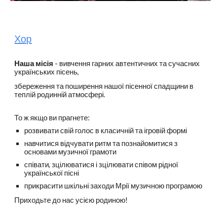
Хор
Наша місія
- вивчення гарних автентичних та сучасних
українських пісень,
збереження та поширення нашої пісенної спадщини в
теплій родинній атмосфері.
То ж якщо ви прагнете:
розвивати свій голос в класичній та ігровій формі
навчитися відчувати ритм та познайомитися з
основами музичної грамоти
співати, зцілюватися і зцілювати співом рідної
української пісні
прикрасити шкільні заходи Мрії музичною програмою
Приходьте до нас усією родиною!