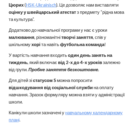
Цюрих
(
HSK-Ukrainisch
). Це дозволяє нам виставляти
оцінку у швейцарський атестат
з предмету “рідна мова
та культура”.
Додатково до навчальної програми у нас є уроки
малювання
, різноманітні
творчі заняття
, спів у
шкільному
хорі
та навіть
футбольна команда
!
У вартість навчання входить
один день занять на
тиждень
, який включає
від 2-х до 4-х уроків
залежно
від групи.
Пробне заняття безкоштовне.
Для дітей зі
статусом S
можна попросити
відшкодування від соціальної служби
на оплату
навчання. Зразок формуляру можна взяти у адміністрації
школи.
Канікули школи
зазначені у
навчальному календарному
план
і
.