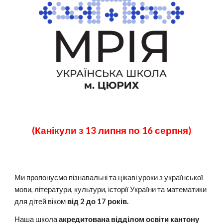
(К
анікули з
13 липня
по
16
серпня
)
Ми пропонуємо п
ізнавальні та цікаві уроки з української
мови, літератури, культури, історії України та математики
для дітей
віком
від 2 до 17 років
.
Наша школа
акредитован
а
відділом освіти кантону