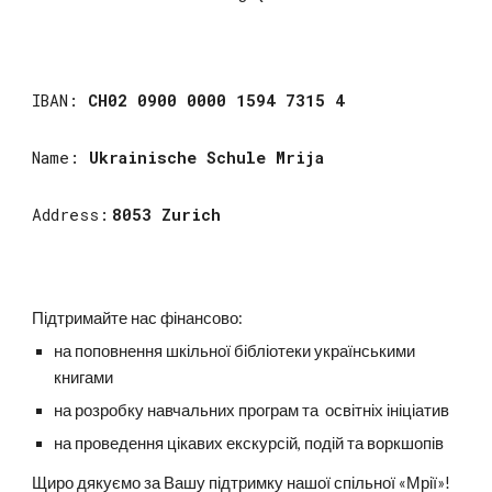
IBAN:
CH02 0900 0000 1594 7315 4
Name:
Ukrainische Schule Mrija
Address:
8053 Zurich
Підтримайте нас фінансово:
на поповнення шкільної бібліотеки українськими
книгами
на розробку навчальних програм та освітніх ініціатив
на проведення цікавих екскурсій, подій та воркшопів
Щиро дякуємо за
В
ашу підтримку
нашої спільної
«Мрії»
!