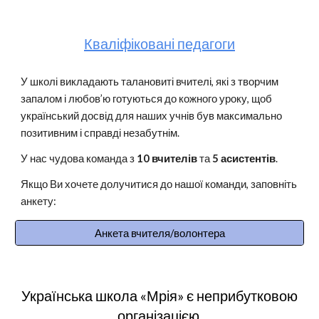
Кваліфіковані педагоги
У школі викладають талановиті вчителі, які з творчим
запалом і любов’ю готуються до кожного уроку, щоб
український досвід для наших учнів був максимально
позитивним і справді незабутнім.
У нас
чудова команда
з
10
вчителів
та
5
асистентів
.
Якщо Ви хочете долучитися до нашої команди, заповніть
анкету:
Анкета вчителя/волонтера
Українська школа «Мрія» є неприбутковою
організацією.