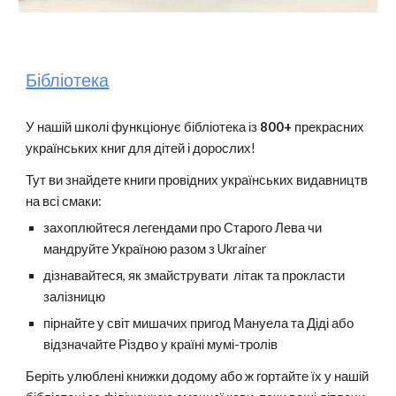
Бібліотека
У нашій школі функціонує бібліотека із
8
00+
прекрасних
українських книг для дітей і дорослих!
Тут ви знайдете книги провідних українських видавництв
на всі смаки:
захоплюйтеся легендами про Старого Лева чи
мандруйте Україною разом з Ukrainer
дізнавайтеся, як змайструвати літак та прокласти
залізницю
пірнайте у світ мишачих пригод Мануела та Діді або
відзначайте Різдво у країні мумі-тролів
Беріть улюблені книжки додому або ж гортайте їх у нашій