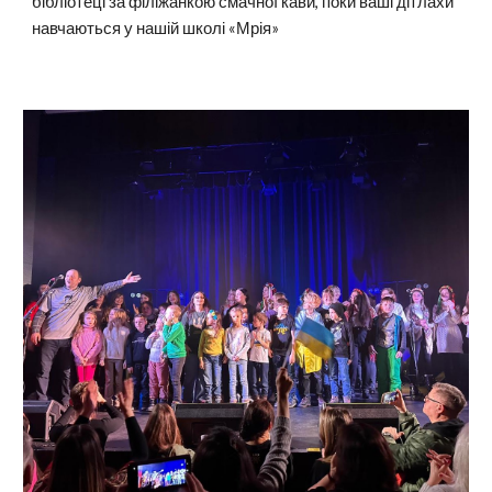
бібліотеці за філіжанкою смачної кави, поки ваші дітлахи
навчаються у нашій школі «Мрія»